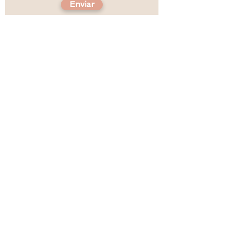
Enviar
Volver arriba
Sígueme